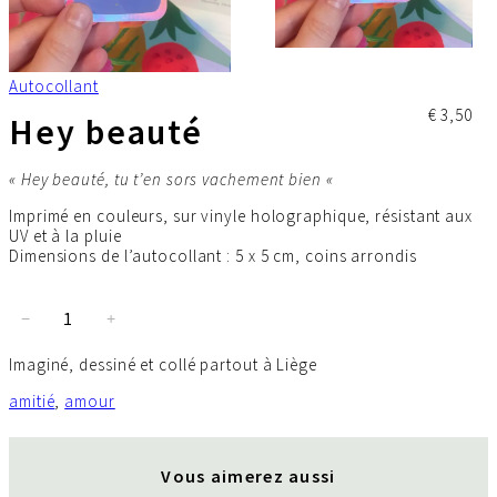
Autocollant
€
3,50
Hey beauté
« Hey beauté, tu t’en sors vachement bien «
Imprimé en couleurs, sur vinyle holographique, résistant aux
UV et à la pluie
Dimensions de l’autocollant : 5 x 5 cm, coins arrondis
q
−
+
u
a
Imaginé, dessiné et collé partout à Liège
n
t
amitié
, 
amour
i
t
é
Vous aimerez aussi
d
e