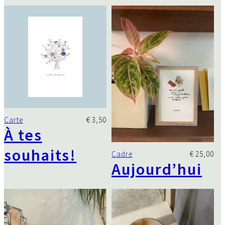
H
e
y
b
e
a
u
t
é
Carte
€
3,50
À tes
souhaits!
Cadre
€
25,00
Aujourd’hui