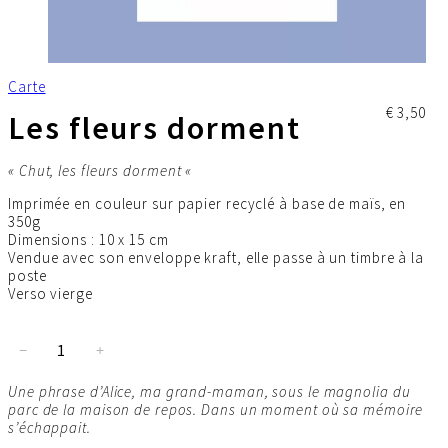
Carte
€
3,50
Les fleurs dorment
« Chut, les fleurs dorment «
Imprimée en couleur sur papier recyclé à base de maïs, en
350g
Dimensions : 10 x 15 cm
Vendue avec son enveloppe kraft, elle passe à un timbre à la
poste
Verso vierge
q
−
+
u
a
Une phrase d’Alice, ma grand-maman, sous le magnolia du
n
parc de la maison de repos. Dans un moment où sa mémoire
t
s’échappait.
i