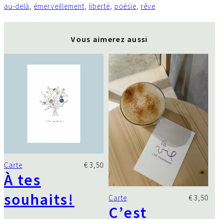
t
au-delà
, 
émerveillement
, 
liberté
, 
poésie
, 
rêve
é
d
e
Vous aimerez aussi
L
e
s
f
l
e
u
r
s
d
o
r
m
e
n
Carte
€
3,50
t
À tes
souhaits!
Carte
€
3,50
C’est