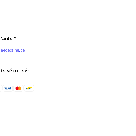
’aide ?
inedessine.be
moi
ts sécurisés