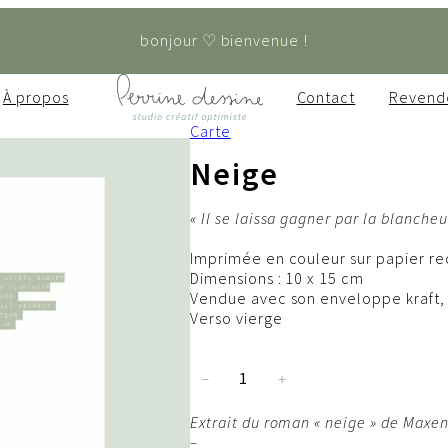
bonjour ♡ bienvenue !
À propos
Contact
Revend
Carte
Neige
« Il se laissa gagner par la blanch
Imprimée en couleur sur papier re
Dimensions : 10 x 15 cm
Vendue avec son enveloppe kraft, 
Verso vierge
q
−
+
u
a
Extrait du roman « neige » de Maxen
n
–