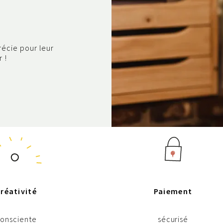
récie pour leur
 !
réativité
Paiement
onsciente
sécurisé