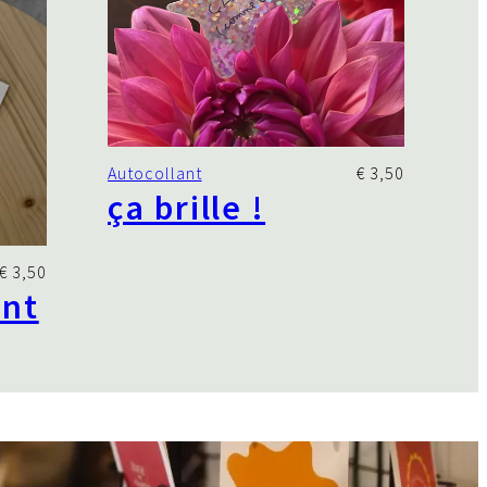
Autocollant
€
3,50
ça brille !
€
3,50
ant