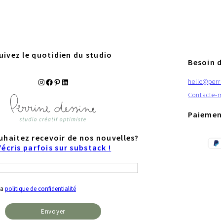
uivez le quotidien du studio
Besoin d
Instagram
Facebook
Pinterest
LinkedIn
hello@perr
Contacte-
Paiemen
uhaitez recevoir de nos nouvelles?
’écris parfois sur substack !
 la
politique de confidentialité