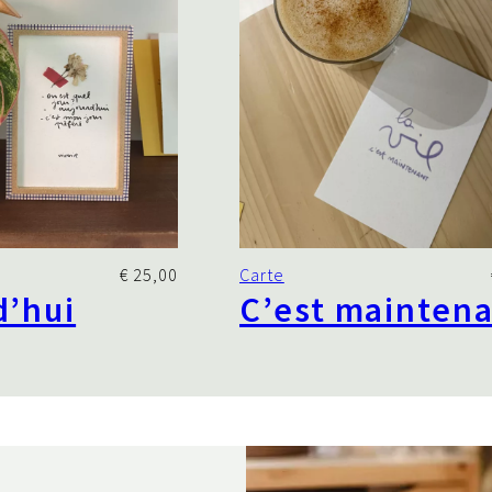
€
25,00
Carte
d’hui
C’est mainten