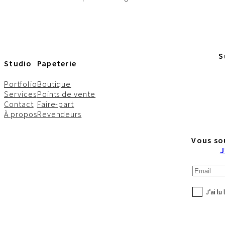
S
Studio
Papeterie
Portfolio
Boutique
Services
Points de vente
Contact
Faire-part
À propos
Revendeurs
Vous so
J
J’ai lu